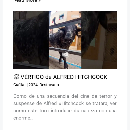
🥵 VÉRTIGO de ALFRED HITCHCOCK
Cuéllar
|
2024
,
Destacado
Como de una secuencia del cine de terror y
suspense de Alfred #Hitchcock se tratara, ver
cómo este toro introduce du cabeza con una
enorme…