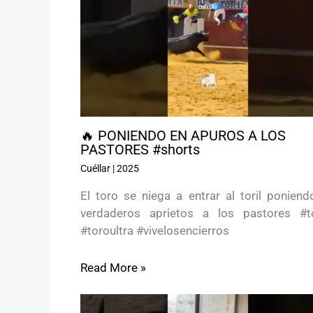
🔥 PONIENDO EN APUROS A LOS
PASTORES #shorts
Cuéllar
|
2025
El toro se niega a entrar al toril poniend
verdaderos aprietos a los pastores #t
#toroultra #vivelosencierros
Read More »