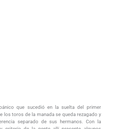
nico que sucedió en la suelta del primer
de los toros de la manada se queda rezagado y
erencia separado de sus hermanos. Con la
 y griterío de la gente allí presente algunos