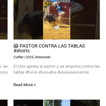
😱 PASTOR CONTRA LAS TABLAS
#shorts
Cuéllar
|
2025
,
Destacado
o en
El toro apreta al pastor y se empotra contra las
oros
tablas #toros #toroultra #vivelosencierros
Read More »