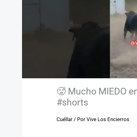
🥵 Mucho MIEDO en 
#shorts
Cuéllar
/ Por
Vive Los Encierros