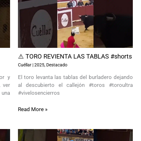
⚠️ TORO REVIENTA LAS TABLAS #shorts
Cuéllar
|
2025
,
Destacado
or y
El toro levanta las tablas del burladero dejando
 ver
al descubierto el callejón #toros #toroultra
 una
#vivelosencierros
Read More »