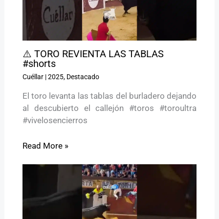
⚠️ TORO REVIENTA LAS TABLAS
#shorts
Cuéllar
|
2025
,
Destacado
El toro levanta las tablas del burladero dejando
al descubierto el callejón #toros #toroultra
#vivelosencierros
Read More »