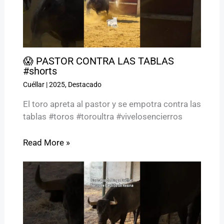
😱 PASTOR CONTRA LAS TABLAS
#shorts
Cuéllar
|
2025
,
Destacado
El toro apreta al pastor y se empotra contra las
tablas #toros #toroultra #vivelosencierros
Read More »