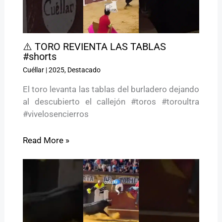
⚠️ TORO REVIENTA LAS TABLAS
#shorts
Cuéllar
|
2025
,
Destacado
El toro levanta las tablas del burladero dejando
al descubierto el callejón #toros #toroultra
#vivelosencierros
Read More »