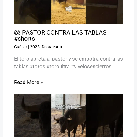
😱 PASTOR CONTRA LAS TABLAS
#shorts
Cuéllar
|
2025
,
Destacado
El toro apreta al pastor y se empotra contra las
tablas #toros #toroultra #vivelosencierros
Read More »