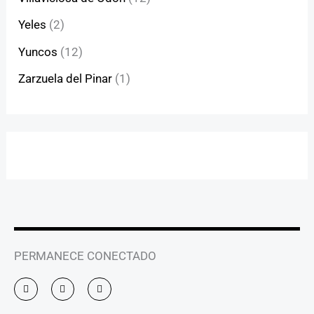
Yeles
(2)
Yuncos
(12)
Zarzuela del Pinar
(1)
PERMANECE CONECTADO
I
F
Y
n
a
o
s
c
u
t
e
t