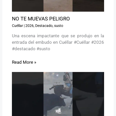
NO TE MUEVAS PELIGRO ️
Cuéllar
|
2026
,
Destacado
,
susto
Una escena impactante que se produjo en la
entrada del embudo en Cuéllar #Cuéllar #2026
#destacado #susto
Read More »