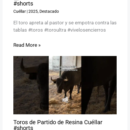
#shorts
Cuéllar
|
2025
,
Destacado
El toro apreta al pastor y se empotra contra las
tablas #toros #toroultra #vivelosencierros
Read More »
Toros de Partido de Resina Cuéllar
#shorts