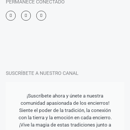
PERMANECE CONECTADO
I
F
Y
n
a
o
s
c
u
t
e
t
a
b
u
g
o
b
r
o
e
a
k
m
-
f
SUSCRÍBETE A NUESTRO CANAL
¡Suscríbete ahora y únete a nuestra
comunidad apasionada de los encierros!
Siente el poder de la tradición, la conexión
con la tierra y la emoción en cada encierro.
¡Vive la magia de estas tradiciones junto a