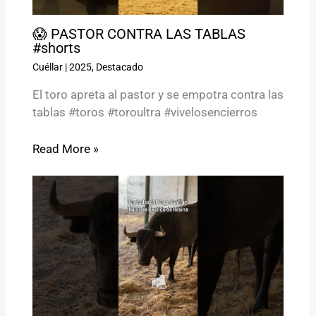
😱 PASTOR CONTRA LAS TABLAS
#shorts
Cuéllar
|
2025
,
Destacado
El toro apreta al pastor y se empotra contra las
tablas #toros #toroultra #vivelosencierros
Read More »