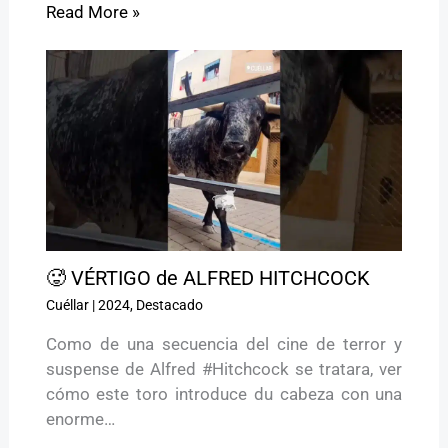
Read More »
🥵 VÉRTIGO de ALFRED HITCHCOCK
Cuéllar
|
2024
,
Destacado
Como de una secuencia del cine de terror y
suspense de Alfred #Hitchcock se tratara, ver
cómo este toro introduce du cabeza con una
enorme…