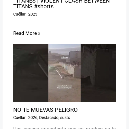
TITANES | VIOLENT CLASH BETWEEN
TITANS #shorts
Cuéllar
|
2023
Read More »
NO TE MUEVAS PELIGRO ️
Cuéllar
|
2026
,
Destacado
,
susto
Una escena impactante que se produjo en la