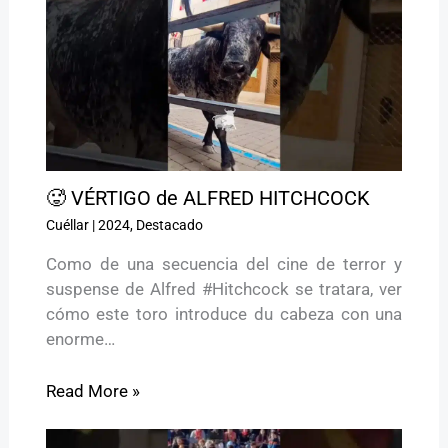
🥵 VÉRTIGO de ALFRED HITCHCOCK
Cuéllar
|
2024
,
Destacado
Como de una secuencia del cine de terror y
suspense de Alfred #Hitchcock se tratara, ver
cómo este toro introduce du cabeza con una
enorme…
Read More »