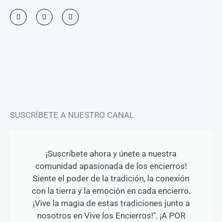
I
F
Y
n
a
o
s
c
u
t
e
t
a
b
u
g
o
b
r
o
e
a
k
m
-
f
SUSCRÍBETE A NUESTRO CANAL
¡Suscríbete ahora y únete a nuestra
comunidad apasionada de los encierros!
Siente el poder de la tradición, la conexión
con la tierra y la emoción en cada encierro.
¡Vive la magia de estas tradiciones junto a
nosotros en Vive los Encierros!". ¡A POR