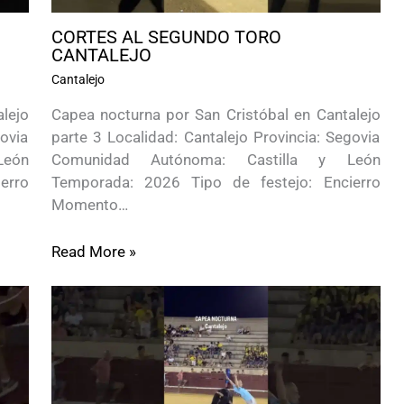
CORTES AL SEGUNDO TORO
CANTALEJO
Cantalejo
lejo
Capea nocturna por San Cristóbal en Cantalejo
govia
parte 3 Localidad: Cantalejo Provincia: Segovia
León
Comunidad Autónoma: Castilla y León
erro
Temporada: 2026 Tipo de festejo: Encierro
Momento…
Read More »