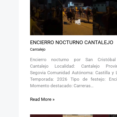
ENCIERRO NOCTURNO CANTALEJO
Cantalejo
Encierro nocturno por San Cristóba
Cantalejo Localidad: Cantalejo Provin
Segovia Comunidad Autónoma: Castilla y 
Temporada: 2026 Tipo de festejo: Enci
Momento destacado: Carreras…
Read More »