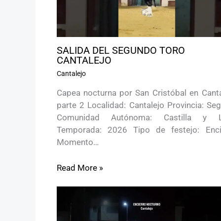
SALIDA DEL SEGUNDO TORO
CANTALEJO
Cantalejo
Capea nocturna por San Cristóbal en Canta
parte 2 Localidad: Cantalejo Provincia: Se
Comunidad Autónoma: Castilla y 
Temporada: 2026 Tipo de festejo: Enci
Momento…
Read More »