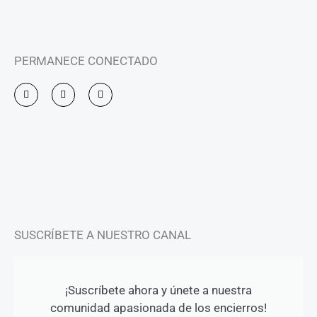
PERMANECE CONECTADO
I
F
Y
n
a
o
s
c
u
t
e
t
a
b
u
g
o
b
r
o
e
a
k
m
-
f
SUSCRÍBETE A NUESTRO CANAL
¡Suscríbete ahora y únete a nuestra
comunidad apasionada de los encierros!