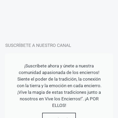
t
e
t
a
b
u
g
o
b
r
o
e
a
k
m
-
f
SUSCRÍBETE A NUESTRO CANAL
¡Suscríbete ahora y únete a nuestra
comunidad apasionada de los encierros!
Siente el poder de la tradición, la conexión
con la tierra y la emoción en cada encierro.
¡Vive la magia de estas tradiciones junto a
nosotros en Vive los Encierros!". ¡A POR
ELLOS!