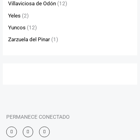
Villaviciosa de Odón
(12)
Yeles
(2)
Yuncos
(12)
Zarzuela del Pinar
(1)
PERMANECE CONECTADO
I
F
Y
n
a
o
s
c
u