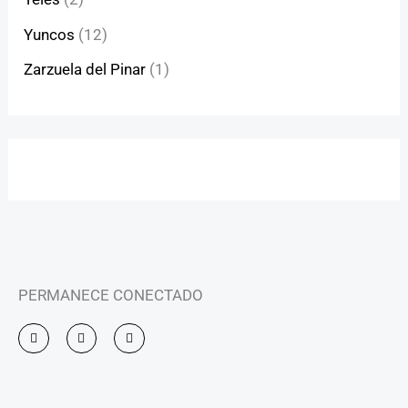
Yuncos
(12)
Zarzuela del Pinar
(1)
PERMANECE CONECTADO
I
F
Y
n
a
o
s
c
u
t
e
t
a
b
u
g
o
b
r
o
e