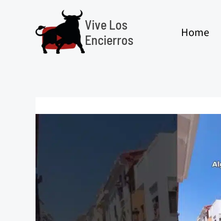
Ir
al
Vive Los
Home
contenido
Encierros